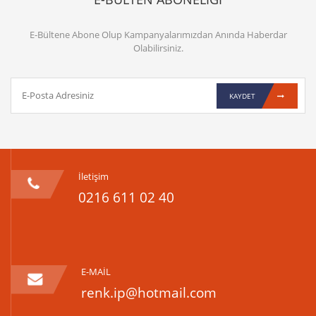
E-Bültene Abone Olup Kampanyalarımızdan Anında Haberdar
Olabilirsiniz.
KAYDET
İletişim
0216 611 02 40
E-MAİL
renk.ip@hotmail.com