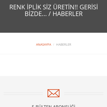
RENK İPLIK SIZ ÜRETIN!! GERISI
BIZDE... / HABERLER
ANASAYFA
HABERLER
E-BÜLTEN ABONELİĞİ