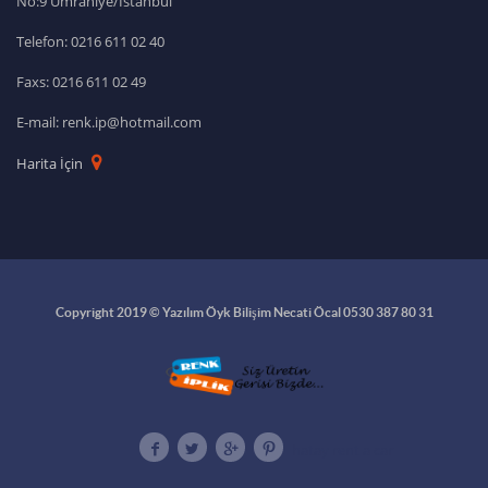
No:9 Ümraniye/İstanbul
Telefon: 0216 611 02 40
Faxs: 0216 611 02 49
E-mail: renk.ip@hotmail.com
Harita İçin
Copyright 2019 © Yazılım Öyk Bilişim Necati Öcal 0530 387 80 31
hatay rent a car