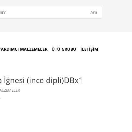
Ara
YARDIMCI MALZEMELER
ÜTÜ GRUBU
İLETIŞIM
İğnesi (ince dipli)DBx1
MALZEMELER
r