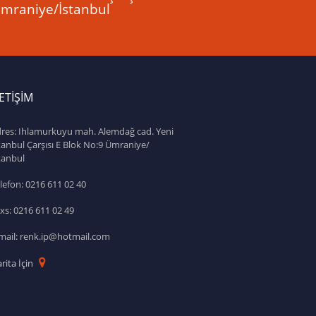
mraniye/İstanbul
LETİŞİM
res: Ihlamurkuyu mah. Alemdağ cad. Yeni
tanbul Çarşısı E Blok No:9 Ümraniye/
tanbul
lefon: 0216 611 02 40
xs: 0216 611 02 49
mail: renk.ip@hotmail.com
rita İçin