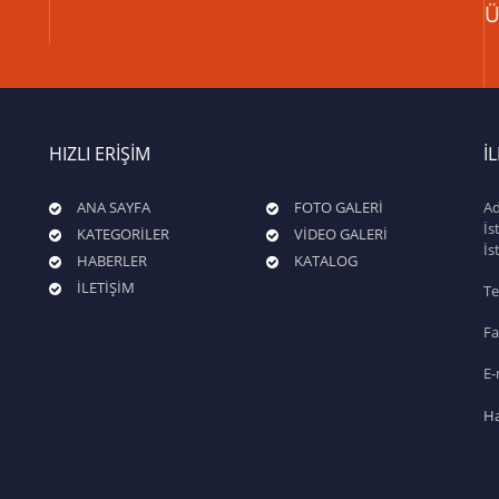
Ü
HIZLI ERİŞİM
İ
ANA SAYFA
FOTO GALERİ
Ad
İs
KATEGORİLER
VİDEO GALERİ
İs
HABERLER
KATALOG
İLETİŞİM
Te
Fa
E-
Ha