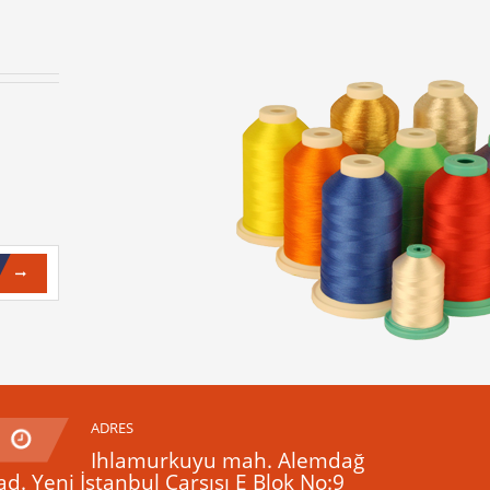
ADRES
Ihlamurkuyu mah. Alemdağ
ad. Yeni İstanbul Çarşısı E Blok No:9